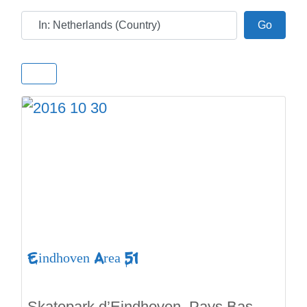
Ville
Go
Go
Eindhoven Area 51
Skatepark d’Eindhoven, Pays Bas.