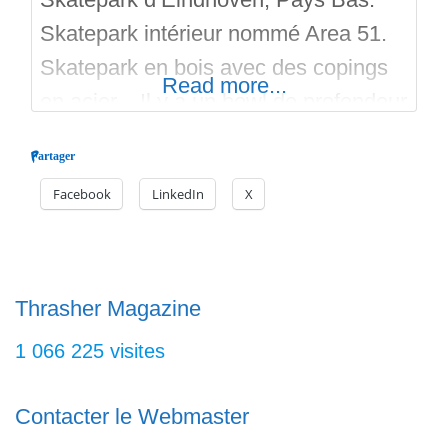
Skatepark intérieur nommé Area 51.
Skatepark en bois avec des copings
Read more...
en acier. Il y a un bowl de profondeur
moyenne au coping acier et aussi une
Partager
partie margelles, et a coté des
Facebook
LinkedIn
X
modules en bois comme des
marches, des curbs, des ledges avec
cornières, des plans inclinés, des
whoops, des petites courbes, une
Thrasher Magazine
1 066 225 visites
Contacter le Webmaster