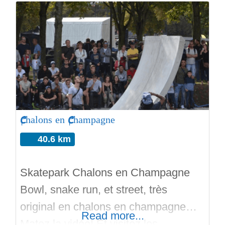
les horaires 8h – 20h et parfois laisser
le pumptrack au scolaire. C’est une
pumptrack réalisée par H-Tracks en
2024. Une piste à l’écart et deux
autres pistes qui s’entremélent.
Virages relevés, bosses, transferts,
plateformes, possibilité
Chalons en Champagne
40.6 km
Skatepark Chalons en Champagne
Bowl, snake run, et street, très
original en chalons en champagne…
Read more...
Matez la vidéo! Et visitez les