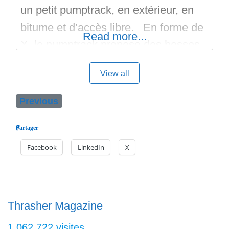
un petit pumptrack, en extérieur, en
bitume et d’accès libre. En forme de
Read more...
X, le pumptrack propose des bosses
et des virages relevés. Une
View all
plateforme centrale se trouve au
milieu et à l’extérieur les virages
Previous
relevés se poursuivent avec des
Partager
plateformes. De quoi envoyer des
Facebook
LinkedIn
X
airs! Le pumptrack se trouve
Thrasher Magazine
1 062 722 visites