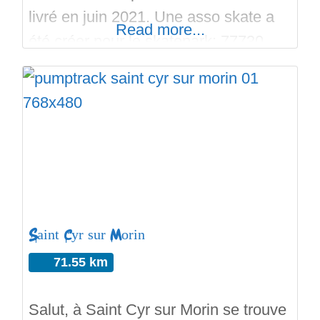
livré en juin 2021. Une asso skate a
Read more...
été créer pour le skatepark: 77730
Skateboarding (lien dans les onglets
du site). Sets de marches, plans
inclinés, ledges, table, palette à
manuals, courbes, curbs, rails,
handrails sont là pour toutes les
disciplines. Un terrain de dirt et en
Saint Cyr sur Morin
71.55 km
Salut, à Saint Cyr sur Morin se trouve