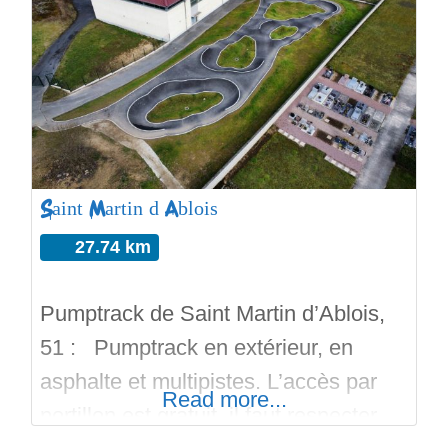
de « la main ». Un bowl qui offre de
grandes lignes dotées de 3 hips d’un
spine et d’une partie corner deep de 3
mètres avec death box et
Saint Martin d’Ablois
27.74 km
Pumptrack de Saint Martin d’Ablois,
51 : Pumptrack en extérieur, en
asphalte et multipistes. L’accès par
Read more...
portillon est gratuit, il faut respecter