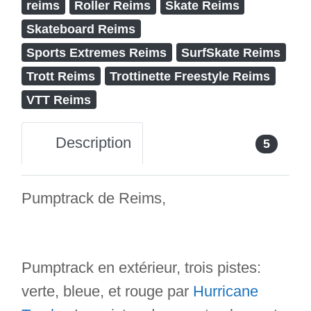
reims
Roller Reims
Skate Reims
Skateboard Reims
Sports Extremes Reims
SurfSkate Reims
Trott Reims
Trottinette Freestyle Reims
VTT Reims
Description
5
Pumptrack de Reims,
Pumptrack en extérieur, trois pistes:
verte, bleue, et rouge par
Hurricane