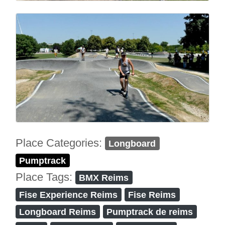
Place Categories:
Longboard
Pumptrack
Place Tags:
BMX Reims
Fise Experience Reims
Fise Reims
Longboard Reims
Pumptrack de reims