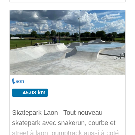
skatepark alentour!
Laon
45.08 km
Skatepark Laon Tout nouveau
skatepark avec snakerun, courbe et
street à laon, pumptrack aussi à coté.