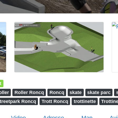
t
oller
Roller Roncq
Roncq
skate
skate parc
treetpark Roncq
Trott Roncq
trottinette
Trottin
Video
Adresse
Map
Avi