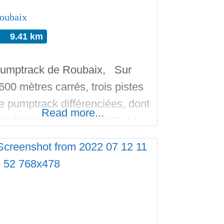
oubaix
9.41 km
umptrack de Roubaix, Sur
600 mètres carrés, trois pistes
e pumptrack différenciées, dont
Read more...
ne homologable par l’UCI. Le
umptrack de Roubaix est
onstruit en bitume urbain, il se
itue en extérieur dans le Parc
es Sports de Roubaix. Son
uverture a eu lieu en 2025.
’est une réalisation par