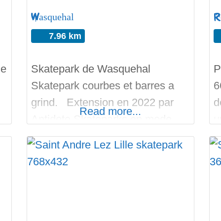
Wasquehal
R
7.96 km
de
Skatepark de Wasquehal
P
Skatepark courbes et barres a
6
grind. Extension en 2022 par
d
Read more...
Antidote Skateparks en mode
u
Flowpark. Bon run sur
P
Skateparks.fr
c
s
s
d
o
C