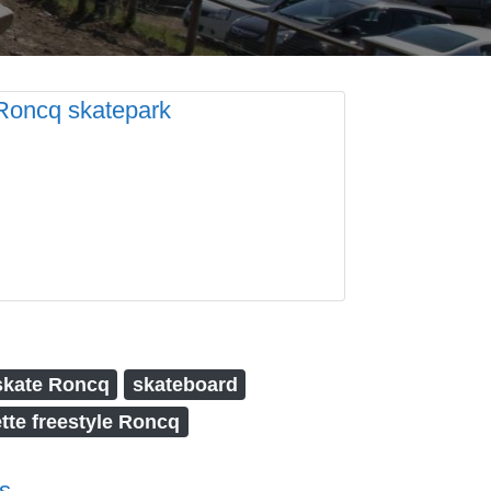
skate Roncq
skateboard
ette freestyle Roncq
s