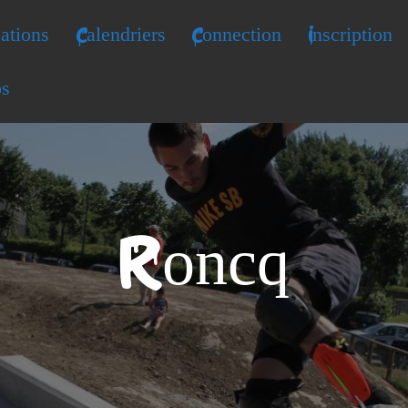
ations
Calendriers
Connection
Inscription
os
Roncq