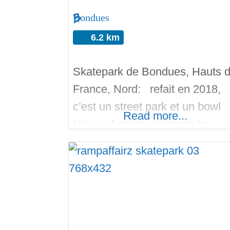
Bondues
6.2 km
Skatepark de Bondues, Hauts 
France, Nord: refait en 2018,
c’est un street park et un bowl
Read more...
fait par Antidote Skateparks.
D’un cout de 120 000 Euros et
une surface de 440 Mètres de
béton lisse, c’est un skatepark
multi compétences avec un troi
quart de bowl, des courbes et
des modules de street. Ouvert