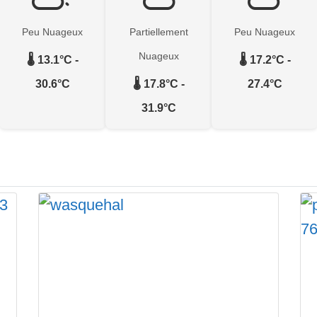
Peu Nuageux
Partiellement
Peu Nuageux
Nuageux
🌡️ 13.1°C -
🌡️ 17.2°C -
30.6°C
🌡️ 17.8°C -
27.4°C
31.9°C