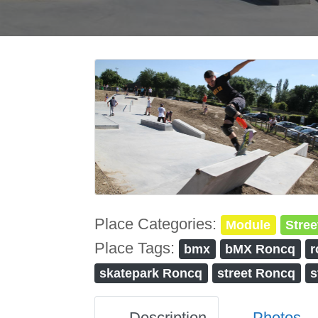
Place Categories:
Module
Stree
Place Tags:
bmx
bMX Roncq
r
skatepark Roncq
street Roncq
s
Description
Photos