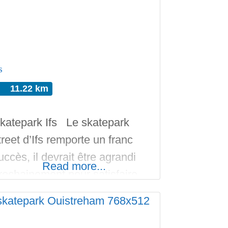
s
11.22 km
katepark Ifs Le skatepark
treet d’Ifs remporte un franc
uccès, il devrait être agrandi
Read more...
rochainement pour satisfaire
ous les utilisateurs. N’hésitez
as à aller y faire un tour. Bon
un sur Skateparks.fr, le meilleur