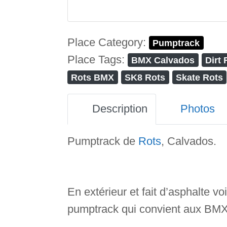
Place Category:
Pumptrack
Place Tags:
BMX Calvados
Dirt 
Rots BMX
SK8 Rots
Skate Rots
Description
Photos
Pumptrack de
Rots
, Calvados.
En extérieur et fait d’asphalte v
pumptrack qui convient aux BMX, 