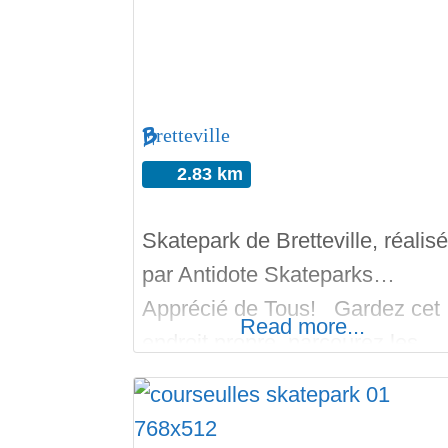
Bretteville
2.83 km
Skatepark de Bretteville, réalisé
par Antidote Skateparks…
Apprécié de Tous! Gardez cet
Read more...
endroit propre, parcourez les
photos, avis, vidéos. Visitez le
Skateparks alentours. En cas
de blessure grave appelles les