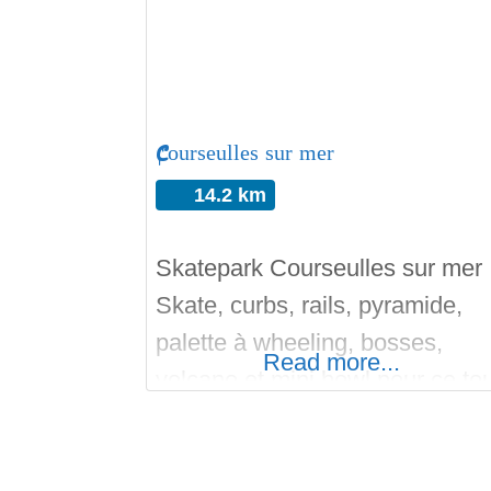
pompiers (18), ne skatez pas
seul. Bon Run sur
Skateparks.fr!
Courseulles sur mer
14.2 km
Skatepark Courseulles sur me
Skate, curbs, rails, pyramide,
palette à wheeling, bosses,
Read more...
volcano et mini bowl pour ce to
nouveau skatepark sur 1000 m2
Matez les photos ainsi que les