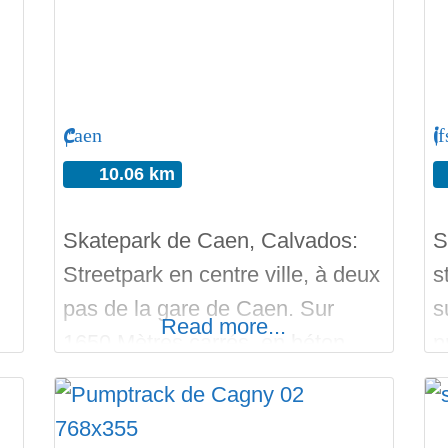
Caen
If
10.06 km
Skatepark de Caen, Calvados:
S
Streetpark en centre ville, à deux
s
pas de la gare de Caen. Sur
s
Read more...
1650 Mètres carrés, en béton
p
s
lisse, de nombreux rails, curbs,
t
ledges, plans inclinés, tables à
p
manuals… Tout ces modules
r