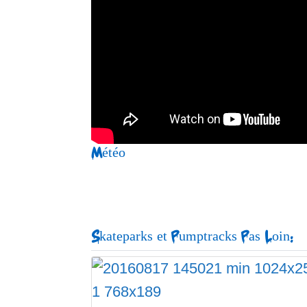
Météo
Skateparks et Pumptracks Pas Loin: