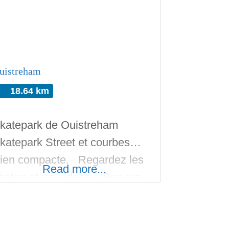
nnuaire!
uistreham
18.64 km
katepark de Ouistreham
katepark Street et courbes…
ien compacte. Regardez les
Read more...
hotos et les vidéos. Bon run
ur Skateparks.fr