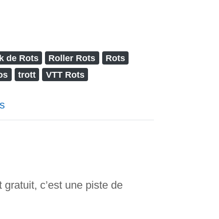
k de Rots
Roller Rots
Rots
os
trott
VTT Rots
s
gratuit, c’est une piste de