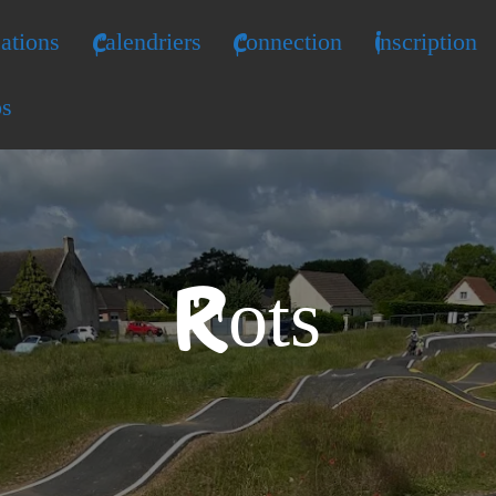
ations
Calendriers
Connection
Inscription
os
Rots