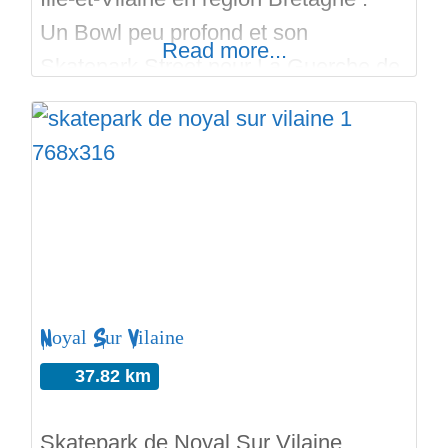
Un Bowl peu profond et son
Read more...
Skatepark Street pour La Guerche de
Bretagne. Un lieu qui créer du lien
social. Deux associations s’occupent
du spot avec la mairie. Un Bowl
avec deux hips et quatre corners, le
coping est en acier. Le bowl d’une
jolie couleur pourpre est
Noyal Sur Vilaine
37.82 km
Skatepark de Noyal Sur Vilaine