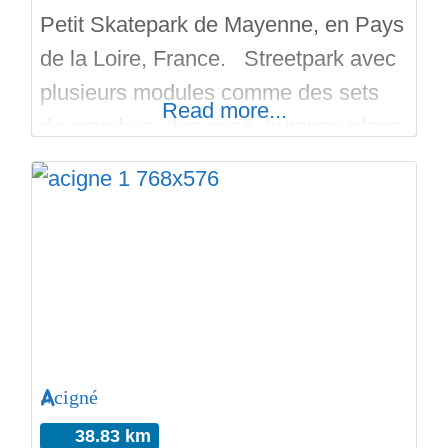
Petit Skatepark de Mayenne, en Pays
de la Loire, France. Streetpark avec
plusieurs modules comme des sets
Read more...
de marches, des gaps, bumper, plans
inclinés, un quarter, des rails,
courbes, ledges, curbs, une rampe et
une fun box. Le Skatepark est en
extérieur, fait de béton et il est gratuit.
C’est une réalisation par l’entreprise
The Edge en 2018.
Acigné
38.83 km