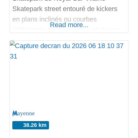
Skatepark street entouré de kickers
en plans inclinés ou courbes
Read more...
(différentes hauteurs et rayons) avec
du coping en fer. Au milieu, des
modules streets: pyramides, curbs,
palette à manuals, rails, ledges, sur
du béton lisse. The Edge à la
réalisation, inauguré en Octobre 2022.
Bon run sur Skateparks.fr
Mayenne
38.26 km