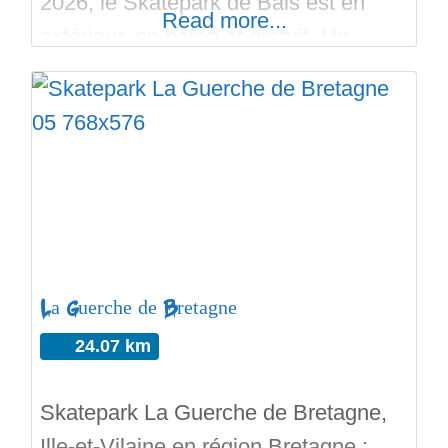
2026, le Skatepark de Bais est en
Read more...
extérieur, en béton et gratuit. Un
Flowpark et un Streetpark sur plus de
825 mètres carrés. C’est une
construction by The Edge. Plans
inclinés, Curbs, Courbes, Woops,
Slappys, Pyramide, Flat Bar, Rails
plats et en descente, Manual
La Guerche de Bretagne
24.07 km
Skatepark La Guerche de Bretagne,
Ille-et-Vilaine en région Bretagne :