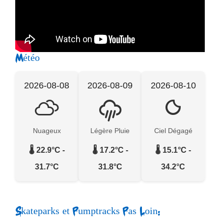
Météo
2026-08-08
2026-08-09
2026-08-10
Nuageux
Légère Pluie
Ciel Dégagé
🌡️ 22.9°C -
🌡️ 17.2°C -
🌡️ 15.1°C -
31.7°C
31.8°C
34.2°C
Skateparks et Pumptracks Pas Loin: