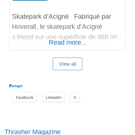
Skatepark d’Acigné Fabriqué par
Hoverall, le skatepark d’Acigné
s’étend sur une superficie de 968 m²..
Read more...
Il comprend un quarter qui envoie
sur une table de saut avec un ledge.
View all
C’est un Skatepark en extérieur, en
bois pour les modules et sur une dalle
Partager
de béton lissé. Merci au
Facebook
LinkedIn
X
contributeurs. N’oubliez de naviguer
sur le site pour
Thrasher Magazine