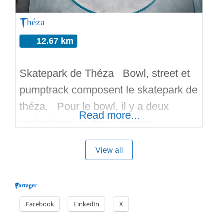
Théza
12.67 km
Skatepark de Théza Bowl, street et
pumptrack composent le skatepark de
théza. Pour le bowl, il y a deux
Read more...
profondeurs et deux copings
différents. Un coping en acier est un
View all
coping en pool margelles. c’est un
bowl type haricot avec deux zones
Partager
bien distinctes. Pour le street on
Facebook
LinkedIn
X
retrouve: des courbes, des plans