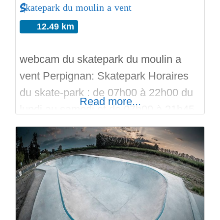
Skatepark du moulin a vent
12.49 km
webcam du skatepark du moulin a
vent Perpignan: Skatepark Horaires
du skate-park : de 07h00 à 22h00 du
Read more...
lundi au samedi et de 07h00 à 21h45
le dimanche. Webcam Perpignan
Pumptrack et Skatepark a Perpignan.