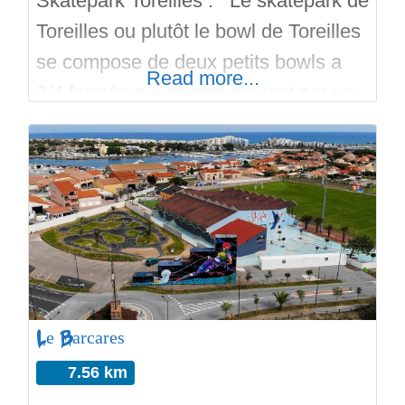
Skatepark Toreilles : Le skatepark de
Toreilles ou plutôt le bowl de Toreilles
se compose de deux petits bowls a
Read more...
3/4 fermés qui communiquent par un
spine, la profondeur est à peu pres
130 cm. Ces deux petits bowls
s’ouvrent sur un bowl plus en hauteur
(200 cm) avec même une extension à
230 cm. La forme de ces
Le Barcares
7.56 km