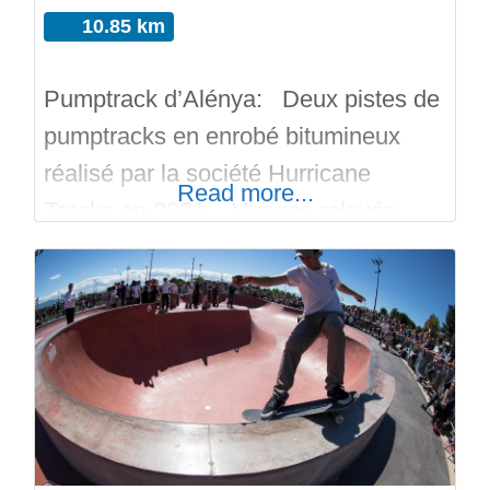
10.85 km
Pumptrack d’Alénya: Deux pistes de
pumptracks en enrobé bitumineux
réalisé par la société Hurricane
Read more...
Tracks en 2021. Virages relevés,
bosses bien ajustées, les deux pistes
communiquent pour plus de fun.
Roller, Trottinette, Skateboard, Bmx,
VTT, Surf Skate, tous les sports
extrêmes sont les bienvenues.
Regardez les photos et les vidéos de
se pumptrack situé dans les Pyrénées