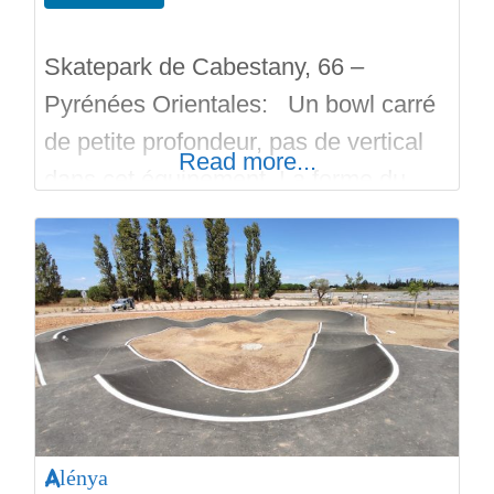
Skatepark de Cabestany, 66 –
Pyrénées Orientales: Un bowl carré
de petite profondeur, pas de vertical
Read more...
dans cet équipement. La forme du
bowl propose 4 corners à 90 degrés,
le coping du bowl de Cabestany est
en acier tubulaire. La longueur du plat
parait raisonnable. A coté du bowl, il
y a une petite aire de street avec
Alénya