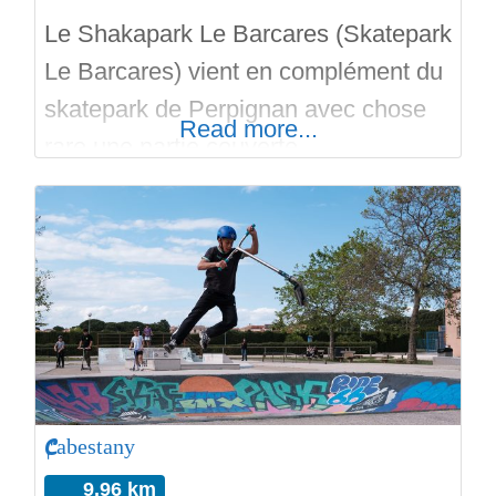
Le Shakapark Le Barcares (Skatepark
Le Barcares) vient en complément du
skatepark de Perpignan avec chose
Read more...
rare une partie couverte
(essentiellement de la courbe) et une
partie street à l’extérieur (style plaza)
avec des aménagements pour les
visiteurs non skateurs. Un
pumptrack a été réalisé à la place du
parking par Hurricane Tracks. C’est
maintenant 3000 M2 dédiés aux
Cabestany
9.96 km