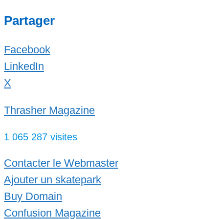
pumptrack est en goudron
Partager
routier, il y a une piste bleue sur
tout le tour du pumptrack et une
Facebook
piste rouge qui serpente en son
LinkedIn
centre. Les deux pistes
X
communiquent pour permettre un
Thrasher Magazine
grand circuit. Il y a des bosses,
Read more...
1 065 287 visites
Contacter le Webmaster
Ajouter un skatepark
Buy Domain
Confusion Magazine