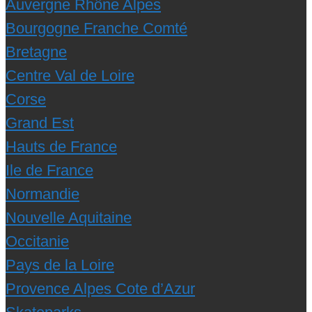
Auvergne Rhône Alpes
Bourgogne Franche Comté
Bretagne
Centre Val de Loire
Corse
Grand Est
Hauts de France
Ile de France
Normandie
Nouvelle Aquitaine
Occitanie
Pays de la Loire
Provence Alpes Cote d’Azur