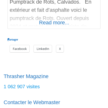
Pumptrack de Rots, Calvados. En
extérieur et fait d’asphalte voici le
pumptrack de Rots. Ouvert depuis
Read more...
2024 et gratuit, c’est une piste de
pumptrack qui convient aux BMX,
Partager
VTT, Roller, Skate, SurfSkate et Trott.
Facebook
LinkedIn
X
Une ligne de woops, des virages
relevés, deux pistes à rouler, pas trop
fréquentées, le pumptrack est un
banger d’après plusieurs utilisateurs.
Thrasher Magazine
On a
1 062 907 visites
Contacter le Webmaster