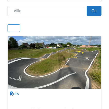
Ville
Go
Go
Rots