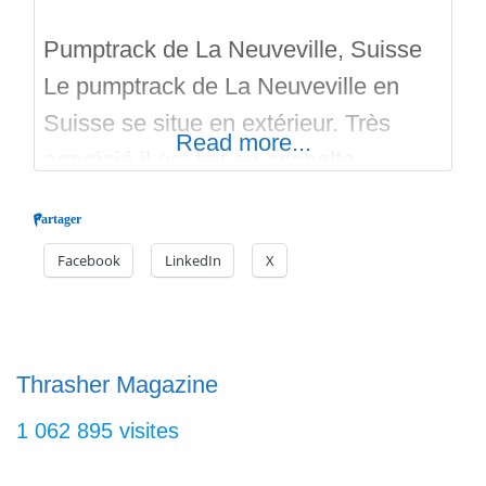
Pumptrack de La Neuveville, Suisse
Le pumptrack de La Neuveville en
Suisse se situe en extérieur. Très
Read more...
apprécié il est fait en asphalte
(goudron). Le parking est payant, et le
Partager
pumptrack est ouvert toute la semaine
Facebook
LinkedIn
X
de 08 heures à 22 heures, sauf le
dimanche de 09 heures à 21 heures.
Le pumptrack est gratuit. Il y a
Thrasher Magazine
1 062 895 visites