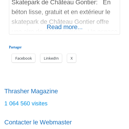
Skatepark de Château Gontier: En
béton lisse, gratuit et en extérieur le
skatepark de Château Gontier offre
Read more...
une aire de glisse sympa. Un espace
Street bien chargé et aussi un Bowl
Partager
pour ravir les Bmxers, Rollers,
Facebook
LinkedIn
X
Trottiriders et les Skateboarders. Il y a
aussi un espace découverte et un
Snake Run. Ouvert depuis début
mars/avril 2025.
Thrasher Magazine
1 064 560 visites
Contacter le Webmaster