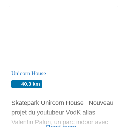
coping en acier tube. C’est une
réalisation par Antidote Skateparks.
Type d’équipement : Skatepark
polyvalent Surface : 346m² Budget :
90 000€ Livrée en 2017. Bon run
avec Skateparks.fr, l’annuaire des
Unicorn House
40.3 km
Skatepark Unircorn House Nouveau
projet du youtubeur VodK alias
Valentin Palun, un parc indoor avec