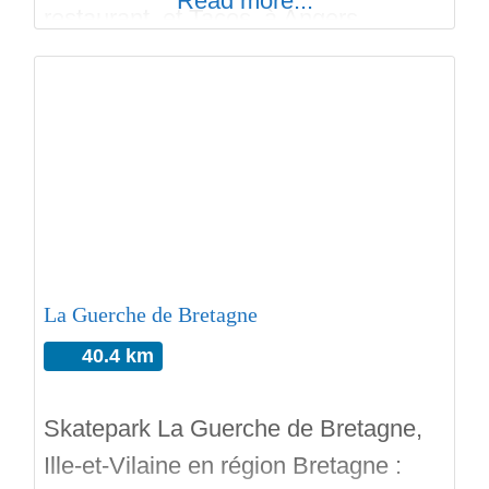
Read more...
restaurant, et Tacos, à Angers.
Regardez la vidéo de Joseph
Garbaccio qui ride en avant première
le spot, qui a l’air méchant. Un bowl,
une aire de street avec palette a
wheeling, rail, euro gap, fun box,
coping en métal, et looping!!!
La Guerche de Bretagne
40.4 km
Skatepark La Guerche de Bretagne,
Ille-et-Vilaine en région Bretagne :