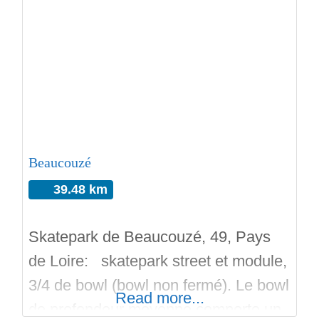
la Cour. Inauguré en Novembre
2021, réalisé par FTPB avec les
services technique de la mairie.
Situé au sein du complexe sportif de
la ville,
Beaucouzé
39.48 km
Skatepark de Beaucouzé, 49, Pays
de Loire: skatepark street et module,
3/4 de bowl (bowl non fermé). Le bowl
Read more...
de profondeur moyenne comporte un