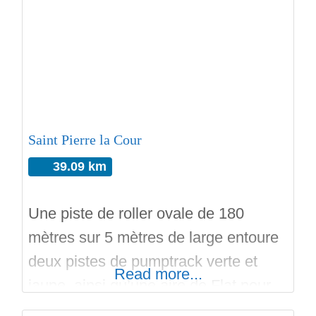
béton surfacé, se compose d’une aire
de Street style Plaza sur 800 mètres,
avec : -Des plans inclinés qui se
répondent pour faciliter le curving
Saint Pierre la Cour
39.09 km
Une piste de roller ovale de 180
mètres sur 5 mètres de large entoure
deux pistes de pumptrack verte et
Read more...
jaune, ainsi qu’une aire de Flat pour
ce nouvelle équipement à Saint Pierre