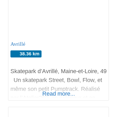
Avrillé
38.36 km
Skatepark d’Avrillé, Maine-et-Loire, 49
Un skatepark Street, Bowl, Flow, et
même son petit Pumptrack. Réalisé
Read more...
par l’Atelier360, en extérieur et en
béton. Le complexe sportif est gratuit.
Ce skatepark magnifique, tout en