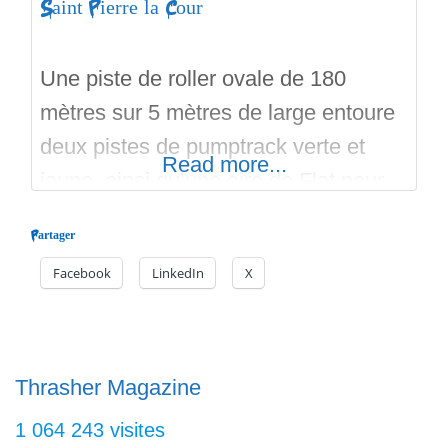
Saint Pierre la Cour
Une piste de roller ovale de 180
mètres sur 5 mètres de large entoure
deux pistes de pumptrack verte et
Read more...
jaune, ainsi qu’une aire de Flat pour
ce nouvelle équipement à Saint Pierre
Partager
la Cour. Inauguré en Novembre
Facebook
LinkedIn
X
2021, réalisé par FTPB avec les
services technique de la mairie.
Situé au sein du complexe sportif de
la ville,
Thrasher Magazine
1 064 243 visites