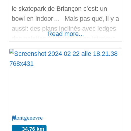
le skatepark de Briançon c’est: un
bowl en indoor… Mais pas que, il y a
aussi: des plans inclinés avec ledges
Read more...
des palettes à wheelings en interieur,
aussi, ça fait plaiz’. Situe dans
Briançon au pied des pistes! Avec
une aire de flat aussi. Et enjoy et
visitez les skateparks de la région!
Matez la vidéo!
Montgenevre
34.76 km