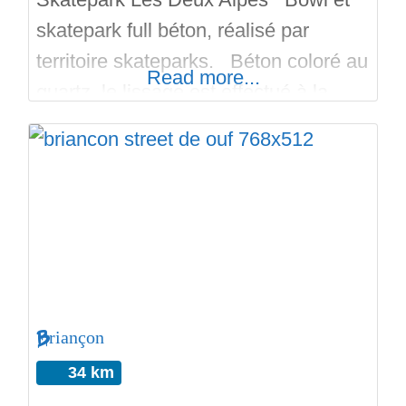
skatepark full béton, réalisé par
territoire skateparks. Béton coloré au
Read more...
quartz, le lissage est effectué à la
main pour les parties courbes /
inclinés; et à la lisseuse mécanique
pour les dalles horizontale. Lumières
pour skater en soirée. Respectez
cette endroit.. Matez la vidéo et
visitez les Skateparks alentour!
Briançon
34 km