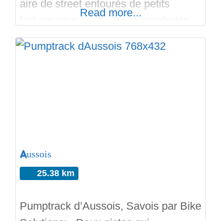
aire de street entourés de petits
Read more...
kickers pour rider. Bowl cacahuète
aux copings fer. Street avec set de
marches, rails, ledges, curbs,
pyramides, palettes, slappys… Et
pour couronner le tout, un pumptrack
à côté. Situé sous les terrains de
tennis aux menuires Haute Savoie.
Aussois
25.38 km
Pumptrack d’Aussois, Savois par Bike