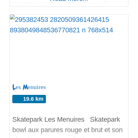
imaginé par des skateurs avec le
soutient de la mairie et des
entreprises locales.. Du coup vous
pourrez avoir accès a toutes sortes de
courbes de la plus pédagogique a de
la grosse verticale en passant par
diverses texture de coping (métal,
margelles
Les Menuires
19.6 km
Skatepark Les Menuires Skatepark
bowl aux parures rouge et brut et son