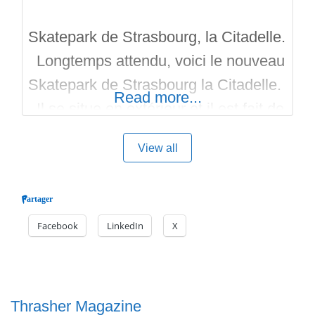
Skatepark de Strasbourg, la Citadelle.
Longtemps attendu, voici le nouveau
Skatepark de Strasbourg la Citadelle.
Read more...
Il se situe en extérieur et il est fait de
béton lissé et de briques. Beaucoup
View all
de petits modules de Street comme
des rails longs ronds et carrés, des
Partager
escaliers, des handrails, des curbs,
Facebook
LinkedIn
X
des petites courbes, des plans
inclinés, des gaps,
Thrasher Magazine