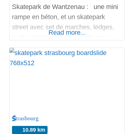
Skatepark de Wantzenau : une mini
rampe en béton, et un skatepark
street avec set de marches, ledges,
Read more...
curbs, plans inclinés, palette pour
manuals, courbes avec copings,
slappy. Inauguration ce Mercredi 5
Juillet 2023. Design vertikaltechnik,
réalisation Dexs Skateparks. Le
skatepark est en béton lisse, il y a un
parking. Il y a aussi un City Stade à
Strasbourg
10.89 km