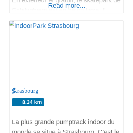
En extérieur et gratuit, le skatepark de
Read more...
Schiltigheim est en béton lisse. Il
inclut un Bowl assez grand et une aire
de Street. Le Bowl avec une langue
de béton pour rentrer offre des
corners, des hips, du coping en tube
d’acier, des extensions, des sorties
sur des curbs
Strasbourg
8.34 km
La plus grande pumptrack indoor du
monde se situe à Strasbourg. C’est le