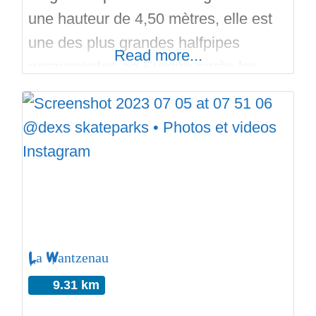
une hauteur de 4,50 mètres, elle est
une des plus grandes halfpipes
Read more...
permanentes en Europe après les
nouvelles dimensions actuelles. Le
revêtement SKATEFACE® a été
choisi car il résiste parfaitement aux
intempéries et car il a des propriétés
idéales en termes de conduite et de
vitesse. Le nouveau halfpipe est
situé dans
La Wantzenau
9.31 km