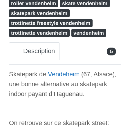
roller vendenheim
skate vendenheim
skatepark vendenheim
trottinette freestyle vendenheim
trottinette vendenheim
vendenheim
Description
5
Skatepark de
Vendeheim
(67, Alsace),
une bonne alternative au skatepark
indoor payant d’Haguenau.
On retrouve sur ce skatepark street: