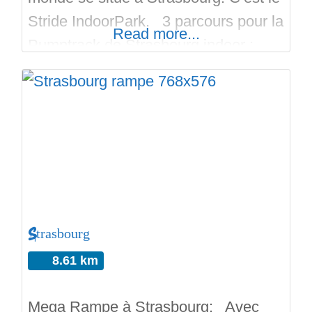
Stride IndoorPark. 3 parcours pour la
Read more...
Pumptrack de Strasbourg indoor :
petite bleue, moyenne bleu et grande
rouge. En enrobé bitumineux, en
intérieur. Payant. Jours réservés pour
petites roues (Trott, Roller, Skate), et
les autres jours pour les grandes
roues (Bmx, VTT, Trial). Il y
Strasbourg
8.61 km
Mega Rampe à Strasbourg: Avec