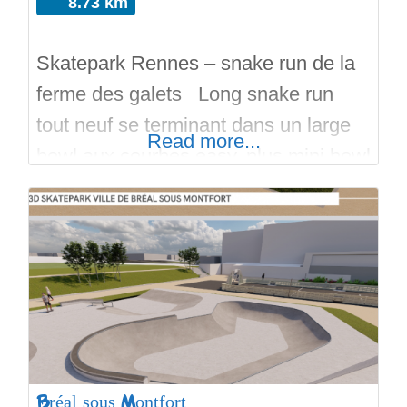
8.73 km
Skatepark Rennes – snake run de la
ferme des galets Long snake run
tout neuf se terminant dans un large
Read more...
bowl aux courbes easy, plus mini bowl
pour débutant et petite aire de street.
Réalisé grâce à un projet participatif
de la ville de Rennes. Matez la
vidéo. Construit par THE EDGE.
Portez un casque,
Bréal sous Montfort