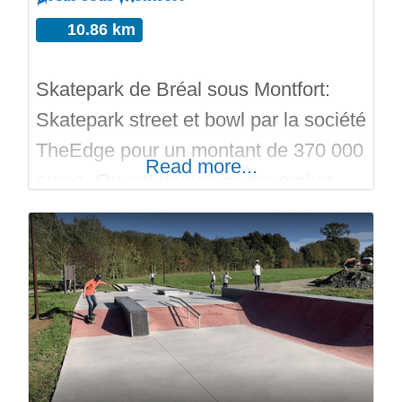
10.86 km
Skatepark de Bréal sous Montfort:
Skatepark street et bowl par la société
TheEdge pour un montant de 370 000
Read more...
euros. Ouvert depuis mi novembre
2023. Le skatepark de Bréal sous
Montfort est en extérieur, en béton
lisse. Il y a un bowl avec du coping en
fer, de belles courbes, un hip, une
extension tout le long du