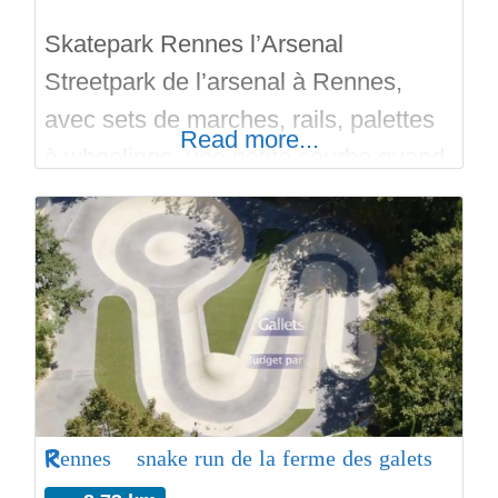
Skatepark Rennes l’Arsenal
Streetpark de l’arsenal à Rennes,
avec sets de marches, rails, palettes
Read more...
à wheelings, une petite courbe quand
mème. Curbs, ledges, plans inclinés
surface lisse en béton. Matez les
photos et vidéos! Bon run sur
Skateparks.fr!
Rennes – snake run de la ferme des galets