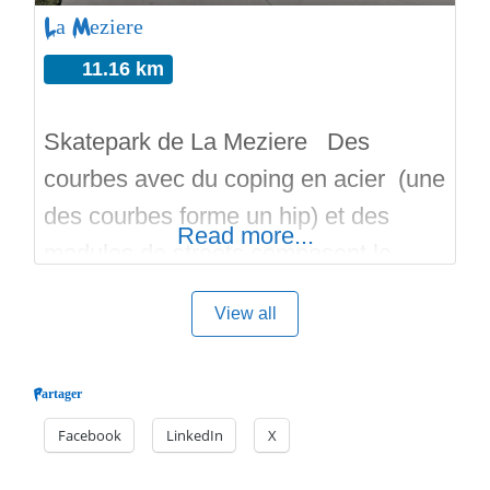
La Meziere
11.16 km
Skatepark de La Meziere Des
courbes avec du coping en acier (une
des courbes forme un hip) et des
Read more...
modules de streets composent le
skatepark de La Meziere. Des tables
View all
à manuals, des rails, des curbs et des
ledges, des pyramides sont là sur le
Partager
béton lisse et coloré de ce skatepark
Facebook
LinkedIn
X
réalisé par The Edge en Ille