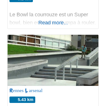
Le Bowl la courrouze est un Super
bowl, bien entretenu ! Sympa à rouler.
Read more...
Rennes L’arsenal
5.43 km