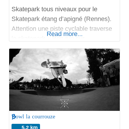
Skatepark tous niveaux pour le
Skatepark étang d’apigné (Rennes).
Attention une piste cyclable traverse
Read more...
le skatepark. Bon run sur
Skateparks.fr.
Bowl la courrouze
5.2 km