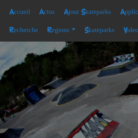
Accueil
Actus
Ajout Skateparks
Applic
Recherche
Regions
Skateparks
Vide