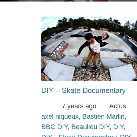
DIY – Skate Documentary
Posted
Categori
7 years ago
Actus
Tags
axel niqueux
,
Bastien Marlin
,
BBC DIY
,
Beaulieu DIY
,
DIY
,