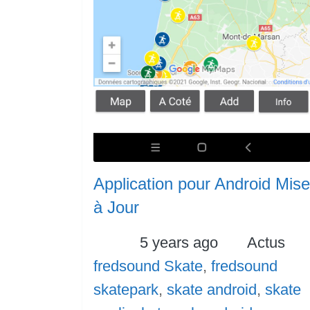
Application pour Android Mise
à Jour
Posted
Categori
5 years ago
Actus
Tags
fredsound Skate
,
fredsound
skatepark
,
skate android
,
skate