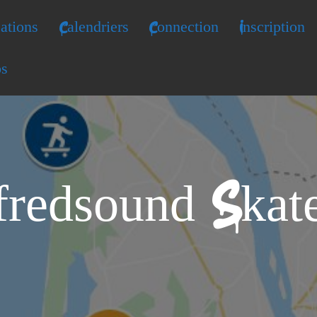
ations
Calendriers
Connection
Inscription
os
fredsound Skat