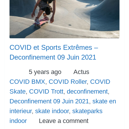
COVID et Sports Extrêmes –
Deconfinement 09 Juin 2021
Posted
Categories
Tags
5 years ago
Actus
COVID BMX
,
COVID Roller
,
COVID
Skate
,
COVID Trott
,
deconfinement
,
Deconfinement 09 Juin 2021
,
skate en
interieur
,
skate indoor
,
skateparks
indoor
Leave a comment