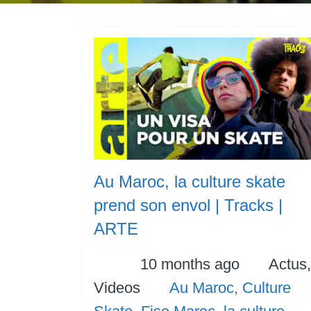
Au Maroc, la culture skate
prend son envol | Tracks |
ARTE
Posted
Categ
10 months ago
Actus,
Tags
Videos
Au Maroc
,
Culture