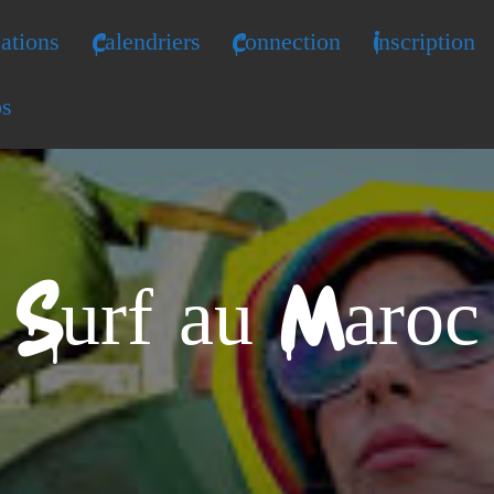
ations
Calendriers
Connection
Inscription
os
Surf au Maroc