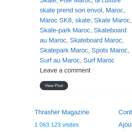
Skate
,
Fise Maroc
,
la culture
skate prend son envol
,
Maroc
,
Maroc SK8
,
skate
,
Skate Maroc
,
Skate-park Maroc
,
Skateboard
au Maroc
,
Skateboard Maroc
,
Skatepark Maroc
,
Spots Maroc
,
Surf au Maroc
,
Surf Maroc
Leave a comment
View Post
Thrasher Magazine
Cont
Ajou
1 063 123 visites