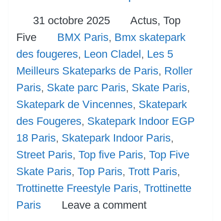
Posted
Categories
31 octobre 2025
Actus,
Top
Tags
Five
BMX Paris
,
Bmx skatepark
des fougeres
,
Leon Cladel
,
Les 5
Meilleurs Skateparks de Paris
,
Roller
Paris
,
Skate parc Paris
,
Skate Paris
,
Skatepark de Vincennes
,
Skatepark
des Fougeres
,
Skatepark Indoor EGP
18 Paris
,
Skatepark Indoor Paris
,
Street Paris
,
Top five Paris
,
Top Five
Skate Paris
,
Top Paris
,
Trott Paris
,
Trottinette Freestyle Paris
,
Trottinette
Paris
Leave a comment