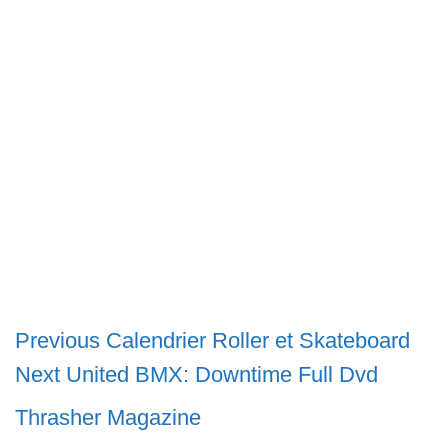
Navigation
Previous
Previous
Calendrier Roller et Skateboard
Next
post:
Next
United BMX: Downtime Full Dvd
de
post:
l’article
Thrasher Magazine