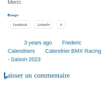
Merci.
Partager
Facebook
LinkedIn
X
Posted
Author
Categor
3 years ago
Frederic
Tags
Calendriers
Calendrier BMX Racing
- Saison 2023
Laisser un commentaire
A