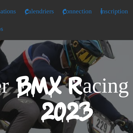
ations
Calendriers
Connection
Inscription
os
er BMX Racing
2023