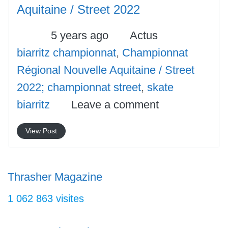
Aquitaine / Street 2022
Posted
Categories
Tags
5 years ago
Actus
biarritz championnat
,
Championnat
Régional Nouvelle Aquitaine / Street
2022; championnat street
,
skate
biarritz
Leave a comment
View Post
Thrasher Magazine
1 062 863 visites