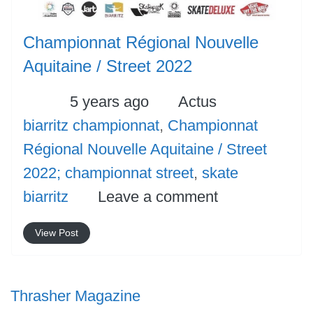
Championnat Régional Nouvelle
Aquitaine / Street 2022
Posted
Categories
Tags
5 years ago
Actus
biarritz championnat
,
Championnat
Régional Nouvelle Aquitaine / Street
2022; championnat street
,
skate
biarritz
Leave a comment
View Post
Thrasher Magazine