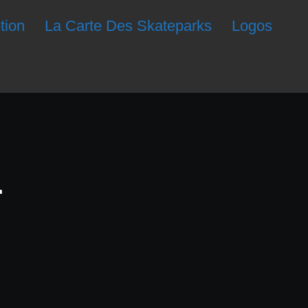
ption
La Carte Des Skateparks
Logos
r